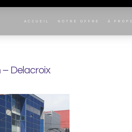
ACCUEIL
NOTRE OFFRE
À PROP
– Delacroix