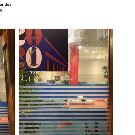
bandes
qui
et