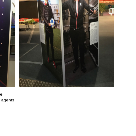
le
 agents
s
e